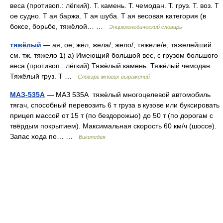
веса (противоп.: лёгкий). Т. камень. Т. чемодан. Т. груз. Т. воз. Т
ое судно. Т ая баржа. Т ая шуба. Т ая весовая категория (в
боксе, борьбе, тяжёлой… …
Энциклопедический словарь
тяжёлый
— ая, ое; жёл, жела/, жело/; тяжеле/е; тяжелейший
см. тж. тяжело 1) а) Имеющий большой вес, с грузом большого
веса (противоп.: лёгкий) Тяжёлый камень. Тяжёлый чемодан.
Тяжёлый груз. Т …
Словарь многих выражений
МАЗ-535А
— МАЗ 535А тяжёлый многоцелевой автомобиль
тягач, способный перевозить 6 т груза в кузове или буксировать
прицеп массой от 15 т (по бездорожью) до 50 т (по дорогам с
твёрдым покрытием). Максимальная скорость 60 км/ч (шоссе).
Запас хода по… …
Википедия