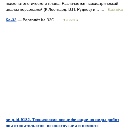
психопатологического плана. Различается психиатрический
анализ персонажей (К.Леонгард, В.П. Руднев) и… …
Википедия
Ка-32
— Вертолёт Ка 32С …
Википедия
snip-id-9182: Технические спецификации на виды работ
при строительстве, реконструкции и ремонте